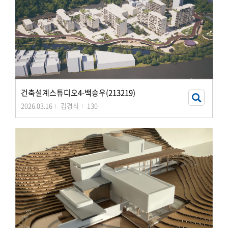
건축설계스튜디오4-백승우(213219)
2026.03.16
김경식
130