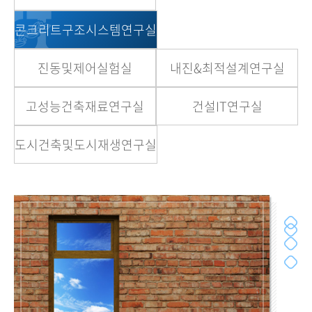
콘크리트구조시스템연구실
진동및제어실험실
내진&최적설계연구실
고성능건축재료연구실
건설IT연구실
도시건축및도시재생연구실