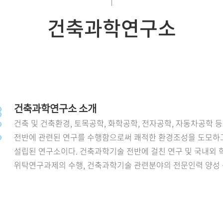
건축과학연구소
건축과학연구소 소개
건축 및 건축환경, 토목공학, 화학공학, 전자공학, 자동차공학 
전반에 관련된 연구를 수행함으로써 쾌적한 환경조성을 도모하고
설립된 연구소이다. 건축과학기술 전반에 걸친 연구 및 국내외 
위탁연구과제의 수행, 건축과학기술 관련분야의 전문인력 양성 