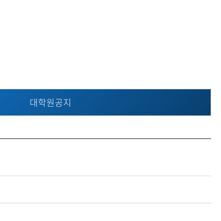
학생지원시설
현재 페이지를 즐겨찾는 메뉴로
등록하시겠습니까?
메뉴추가
대학원공지