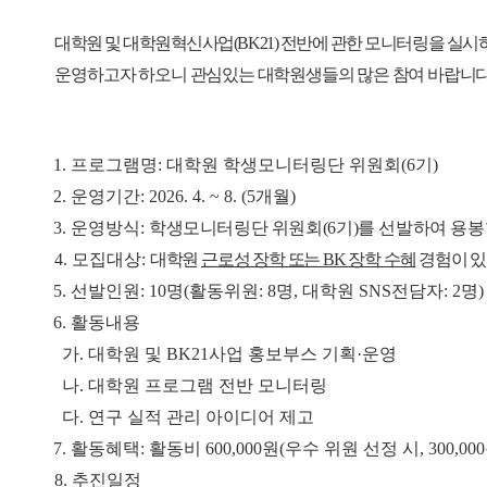
대학원 및 대학원혁신사업
(BK21)
전반에 관한 모니터링을 실시
운영
하고자 하오니 관심있는 대학원생들의 많은 참여 바랍니다
1.
프로그램명
:
대학원 학생모니터링단 위원회
(6
기
)
2.
운영기간
: 2026. 4. ~ 8. (5
개월
)
3.
운영방식
:
학생모니터링단 위원회
(6
기
)
를 선발하여 용
4.
모집대상
:
대학원
근로성 장학 또는
BK
장학 수혜
경험이 
5.
선발인원
: 10
명
(
활동위원
: 8
명
,
대학원
SNS
전담자
: 2
명
6.
활동내용
가
.
대학원 및
BK21
사업 홍보부스 기획
·
운영
나
.
대학원 프로그램 전반 모니터링
다
.
연구 실적 관리 아이디어 제고
7.
활동혜택
:
활동비
600,000
원
(
우수 위원 선정 시
, 300,000
8.
추진일정