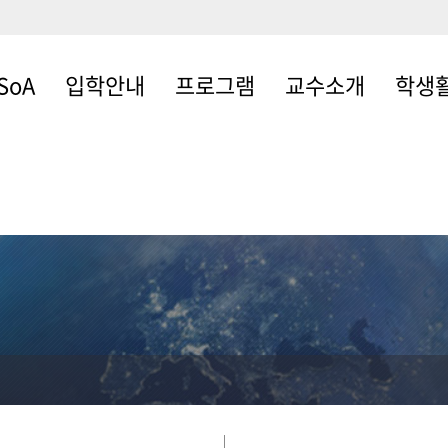
SoA
입학안내
프로그램
교수소개
학생
입학안내
건축·도시설계전공
전임교수
Student
사말
건축공학전공
외래교수
Architec
Review
대학원
석좌교수/명예교수
인턴십프
동아리활
학설명회
사회봉사
학생상담 
장학제도