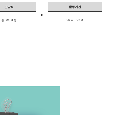
간담회
활동기간
▶
총
3
회 예정
'26. 4. ~ '26. 8.