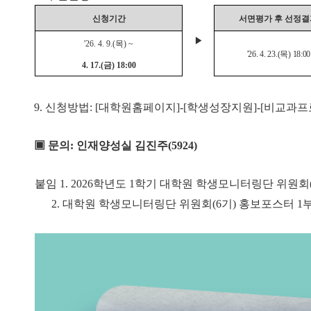
신청기간
서면평가 후 선정결
▶
'26. 4. 9.(
목
) ~
'26. 4. 23.(
목
) 18:0
4. 17.(
금
) 18:00
9.
신청방법
: [
대학원홈페이지
]-[
학생성장지원
]-[
비교과프
▣
문의
:
인재양성실 김진주
(5924)
붙임
1. 2026
학년도
1
학기 대학원 학생모니터링단 위원회
2.
대학원 학생모니터링단 위원회
(6
기
)
홍보포스터
1