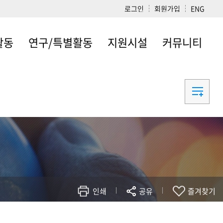
로그인
회원가입
ENG
활동
연구/특별활동
지원시설
커뮤니티
 Work
바이오하우징연구센
시설 개요
SoA 갤러리
터
ture
디자인스튜디오
SoA 동문회
건축과학연구소
학부도서관
최근소식
로그램
바이오하우징연구소
바이오하우징
건축관련 사이트
동
전시회
구조/재료실험동
및 실험주택
강연시리즈
정밀구조해설실험
및 진로
디자인워크숍
실
답사프로그램
잔향실험실
공공프로젝트
CAAD실 및 출력실
인쇄
공유
즐겨찾기
모형제작실 및
사진촬영실