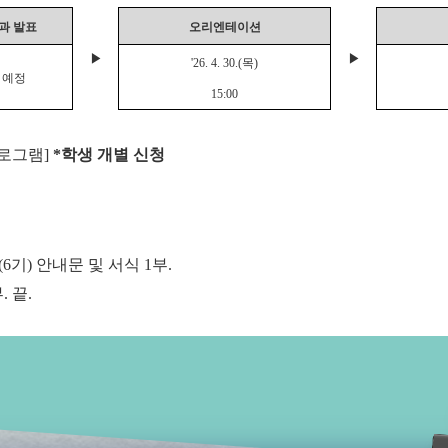
과 발표
오리엔테이션
▶
▶
'26. 4. 30.(
목
)
0
예정
15:00
로그램
]
*
학생 개별 신청
(6
기
)
안내문 및 서식
1
부
.
부
.
끝
.