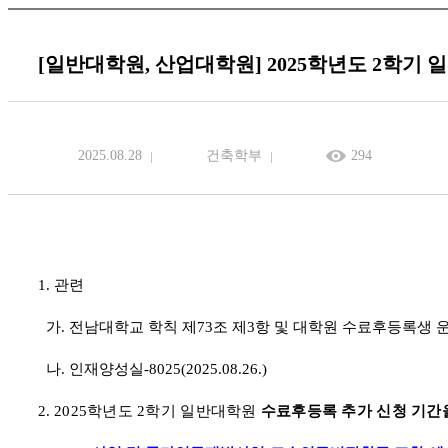
[일반대학원, 산업대학원] 2025학년도 2학기
2025.08.28
건축학부
294
1.
관련
가
.
전남대학교 학칙 제
73
조 제
3
항 및 대학원 수료후등록생 
나
.
인재양성실
-8025(2025.08.26.)
2.
2025
학년도
2
학기 일반대학원
수료후등록 추가 신청 기간