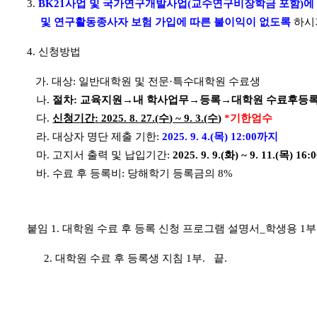
3.
BK21
사업 및 국가연구개발사업
(
교수연구비장학금 포함
)
에
및 연구활동종사자 보험 가입에 따른 불이익이 없도록
하시
4.
신청방법
가
.
대상
:
일반대학원 및 전문
·
특수대학원 수료생
나
.
절차
:
교육지원
→
내 학사업무
→
등록
→
대학원 수료후등
다
.
신청기간
: 2025. 8. 27.(
수
) ~ 9. 3.(
수
)
*
기한엄수
라
.
대상자 명단 제출 기한
:
2025. 9. 4.(
목
) 12:00
까지
마
.
고지서 출력 및 납입기간
:
2025. 9. 9.(
화
) ~ 9. 11.(
목
) 16:
바
.
수료 후 등록비
:
당해학기 등록금의
8%
붙임
1.
대학원 수료 후 등록 신청 프로그램 설명서
_
학생용
1
부
2.
대학원 수료 후 등록생 지침
1
부
.
끝
.