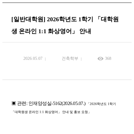
[일반대학원] 2026학년도 1학기 「대학원
생 온라인 1:1 화상영어」 안내
2026.05.07
건축학부
368
▣
관련
:
인재양성실
-5162(2026.05.07.)
「
2026
학년도
1
학기
「
대학원생 온라인
1:1
화상영어
」
안내 및 홍보 요청
」