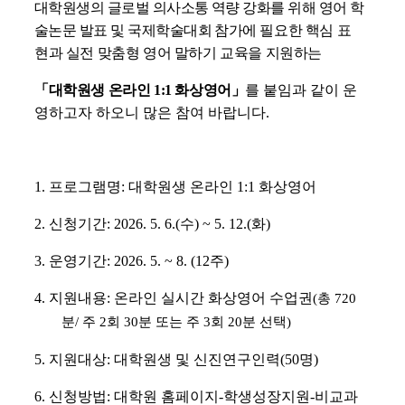
대학원생의 글로벌 의사소통 역량 강화를 위해 영어 학
술논문 발표 및 국제학술대회 참가에
필요한 핵심 표
현과 실전 맞춤형 영어 말하기 교육을 지원하는
「
대학원생 온라인
1:1
화상영어
」
를 붙임과 같이 운
영하고자 하오니 많은 참여 바랍니다.
1.
프로그램명
:
대학원생 온라인
1:1
화상영어
2.
신청기간
: 2026. 5. 6.(
수
) ~ 5. 12.(
화
)
3.
운영기간
: 2026. 5. ~ 8. (12
주
)
4.
지원내용
:
온라인 실시간 화상영어 수업권
(
총
720
분
/
주
2
회
30
분 또는 주
3
회
20
분 선택
)
5.
지원대상
:
대학원생 및 신진연구인력
(50
명
)
6.
신청방법
:
대학원 홈페이지
-
학생성장지원
-
비교과