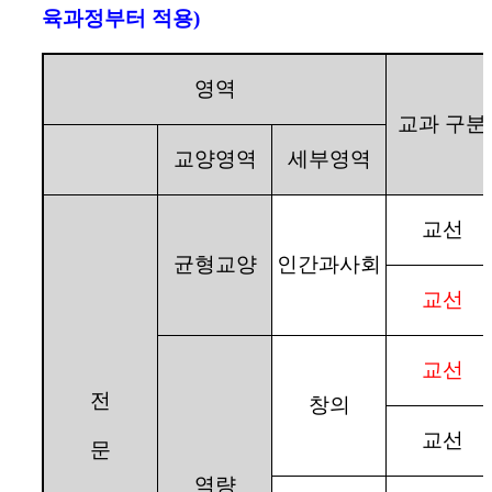
육과정부터 적용)
영역
교과 구분
교양영역
세부영역
교선
균형교양
인간과사회
교선
교선
전
창의
교선
문
역량