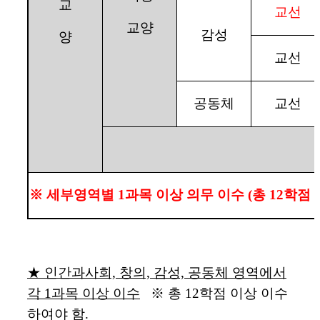
교
교선
교양
감성
양
교선
공동체
교선
※
세부영역별
1
과목 이상 의무 이수
(
총
12
학점 
★
인간과사회, 창의, 감성, 공동체 영역에서
각 1과목 이상 이수
※
총 12학점 이상 이수
하여야 함.