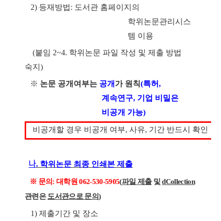
2)
등재방법
:
도서관 홈페이지의
학위논문관리시스
템 이용
(
붙임
2~4.
학위논문 파일 작성 및 제출 방법
숙지
)
※
논문 공개여부는
공개
가
원칙
(
특허
,
계속연구
,
기업 비밀은
비공개 가능
)
비공개할 경우 비공개 여부
,
사유
,
기간 반드시 확인
나
.
학위논문 최종 인쇄본 제출
※
문의
:
대학원
062-530-5905
(
파일 제출
및
dCollection
관련은
도서관으로 문의
)
1)
제출기간 및 장소