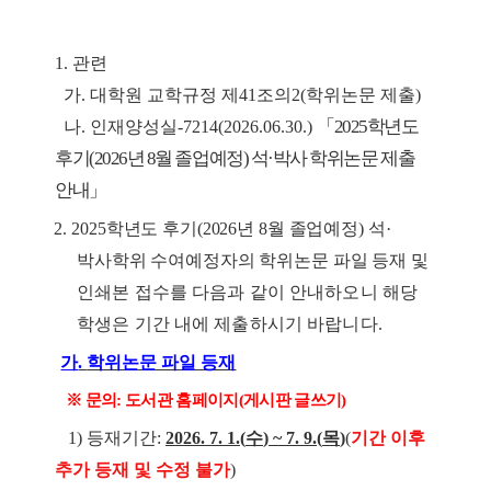
1.
관련
가
.
대학원 교학규정 제
41
조의
2(
학위논문 제출
)
「
2025
학년도
나
.
인재양성실
-7214(2026.06.30.)
후기
(2026
년
8
월 졸업예정
)
석
·
박사 학위논문 제출
안내
」
2.
2025
학년도 후기
(2026
년
8
월 졸업예정
)
석
·
박사학위 수여예정자의 학위논문 파일 등재
및
인쇄본 접수를 다음과 같이 안내하오니
해당
학생은 기간 내에 제출하시기 바랍니다.
가
.
학위논문 파일 등재
※
문의
:
도서관 홈페이지
(
게시판 글쓰기
)
1)
등재기간
:
2026. 7. 1.(
수
) ~ 7. 9.(
목
)
(
기간 이후
추가 등재 및 수정 불가
)