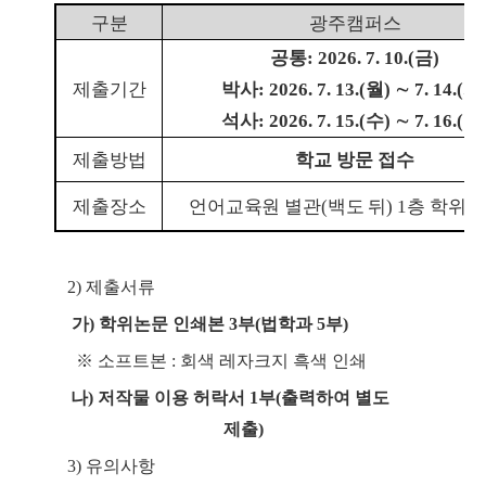
구분
광주캠퍼스
공통
: 2026. 7. 10.(
금
)
제출기간
박사
: 2026. 7. 13.(
월
)
∼
7. 14.(
화
석사
: 2026. 7. 15.(
수
)
∼
7. 16.(
목
제출방법
학교 방문 접수
제출장소
언어교육원 별관
(
백도 뒤
) 1
층 학위
2)
제출서류
가
)
학위논문 인쇄본
3
부
(
법학과
5
부
)
※
소프트본
:
회색 레자크지 흑색 인쇄
나
)
저작물 이용 허락서
1
부
(
출력하여 별도
제출
)
3)
유의사항